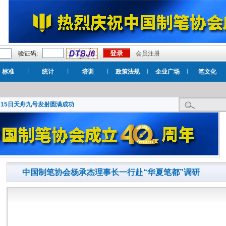
验证码:
会员注册
标准
统计
培训
政策法规
企业广场
笔文化
月15日天舟九号发射圆满成功
中国制笔协会杨承杰理事长一行赴“华夏笔都”调研