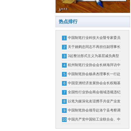
热点排行
中国制笔行业科技大会暨专家委员
1
会换届大会在北京隆重召开
关于姚鹤忠同志不再担任副理事长
2
的公告
3起整治形式主义为基层减负典型
3
问题，公开通报！
杭州制笔行业协会会长林海拜访中
4
国制笔协会
中国制笔协会杨承杰理事长一行赴
5
横琴粤澳深度合作区和广东省文化
中国亚洲经济发展协会会长权顺基
6
用品行业协会考察交流
接受纪律审查和监察调查
全国性行业协会商会领域违规违纪
7
违法典型案例
以笔为媒深化友谊携手共促产业发
8
展
中国制笔协会领导赴洛宁县考察调
9
研
中国共产党中国轻工业联合会、中
10
华全国手工业合作总社第五次代表