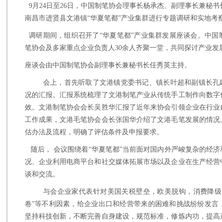
9月24日至26日，中国制笔协会理事长杨承杰、副理事长兼秘
南昌市进贤县文港镇“华夏笔都”产业集群进行专题调研和实地考
调研期间，组织召开了
“华夏笔都”产业集群发展座谈会。中
笔协会及多家重点企业负责人30余人齐聚一堂，共同探讨产业发
座谈会由中国制笔协会副理事长兼秘书长任秀英主持。
会上，首先听取了文港镇党委书记、镇长叶超和副镇长孔
况的汇报。汇报系统梳理了文港制笔产业从传统手工制作向数字
效。文港制笔协会会长吴胜华汇报了近年来协会引领企业在行业
工作成果，文港毛笔协会会长张国华介绍了文港毛笔发展的情况
估办法及流程，明确了评估条件及申报要求。
随后，
会议围绕着
“华夏笔都”当前面对国内外严峻复杂的经
况、企业利用电商平台和社交媒体拓展市场以及企业在生产经营
谈和交流。
与会企业家代表针对美国关税壁垒，欧美脱钩，消费降级
卷”等不利因素，给企业出口和经营带来的困难和挑战纷纷发言
坚持科技创新，不断完善自身建设，规范标准，修炼内功，提高