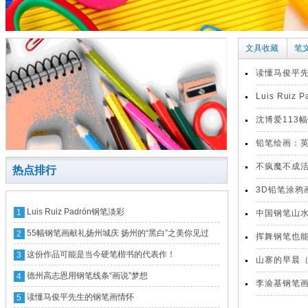
文具收藏
笔
读懂马俊平
Luis Ruiz
沈博爱113
的乡愁
铅笔绘画：
不疯魔不成
热点排行
笔画！！
3D铅笔涂鸦
Luis Ruiz Padrón钢笔淡彩
1
中国钢笔山
55幅钢笔画献礼扬州城庆 扬州的“黑白”之美你见过
2
在蓉开展
挥舞钢笔也
吗？
这份作品可能是当今硬笔楷书的代表作！
3
山寨的早晨
德州高志恩用钢笔线条“画说”梦想
4
李渝基钢笔
读懂马俊平先生的钢笔画情怀
5