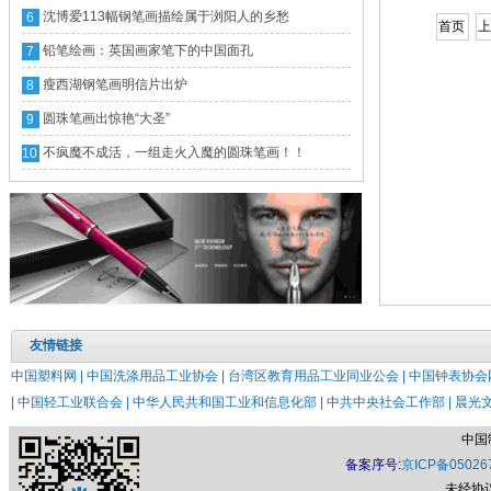
沈博爱113幅钢笔画描绘属于浏阳人的乡愁
6
首页
铅笔绘画：英国画家笔下的中国面孔
7
瘦西湖钢笔画明信片出炉
8
圆珠笔画出惊艳“大圣”
9
不疯魔不成活，一组走火入魔的圆珠笔画！！
10
友情链接
中国塑料网 |
中国洗涤用品工业协会 |
台湾区教育用品工业同业公会 |
中国钟表协会网
|
中国轻工业联合会 |
中华人民共和国工业和信息化部 |
中共中央社会工作部 |
晨光文
中国
备案序号:
京ICP备05026
未经协