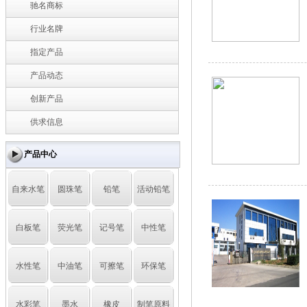
驰名商标
行业名牌
指定产品
产品动态
创新产品
供求信息
产品中心
自来水笔
圆珠笔
铅笔
活动铅笔
白板笔
荧光笔
记号笔
中性笔
水性笔
中油笔
可擦笔
环保笔
水彩笔
墨水
橡皮
制笔原料