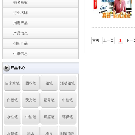
驰名商标
行业名牌
指定产品
产品动态
首页
上一页
1
下一
创新产品
供求信息
产品中心
自来水笔
圆珠笔
铅笔
活动铅笔
白板笔
荧光笔
记号笔
中性笔
水性笔
中油笔
可擦笔
环保笔
水彩笔
墨水
橡皮
制笔原料