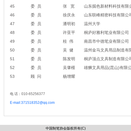
45
委 员
张 宽
山东掘色新材料科技有限
46
委 员
徐庆永
山东联峰精密科技有限公
47
委 员
潘明初
温州大学
48
委 员
许亚平
桐庐好雅利笔业有限公司
49
委 员
桂 伟
南昌市中德笔业有限公司
50
委 员
吴 健
温州金马文具用品制造有
51
委 员
陈发明
桐庐顶点文具制造有限公
52
委 员
吴肇
槿
雄
狮文具用品
(
昆山
)
有限
53
顾 问
杨增耀
电 话：010-65256377
E-mail:371518352@qq.com
中国制笔协会版权所有(C)