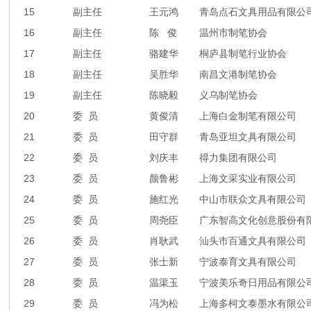
15
副主任
王元鸿
青岛点石文具用品有限公
16
副主任
陈 俊
温州市制笔协会
17
副主任
骆建华
桐庐县制笔行业协会
18
副主任
吴胜华
南昌文港制笔协会
19
副主任
陈晓毅
义乌制笔协会
20
委 员
黄俊清
上海白金制笔有限公司
21
委 员
田守群
青岛亚坦文具有限公司
22
委 员
刘庆丰
得力集团有限公司
23
委 员
颜鲁彬
上海文采实业有限公司
24
委 员
施红光
中山市联众文具有限公司
25
委 员
周尧臣
广东智高文化创意股份有
26
委 员
肖耿武
汕头市百通文具有限公司
27
委 员
张士新
宁波泰育文具有限公司
28
委 员
温渠玉
宁波美乐奇日用品有限公
29
委 员
冯为松
上海多柯文泰墨水有限公