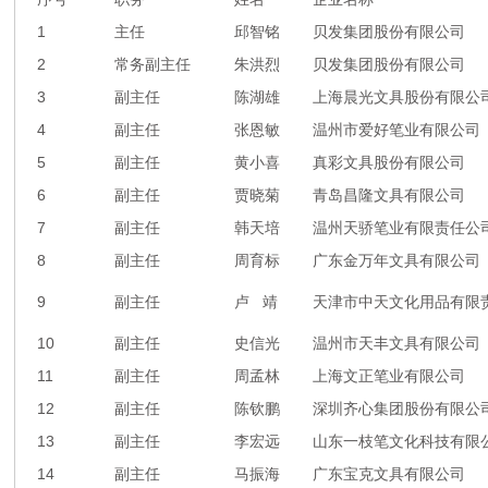
1
主任
邱智铭
贝发集团股份有限公司
2
常务副主任
朱洪烈
贝发集团股份有限公司
3
副主任
陈湖雄
上海晨光文具股份有限公
4
副主任
张恩敏
温州市爱好笔业有限公司
5
副主任
黄小喜
真彩文具股份有限公司
6
副主任
贾晓菊
青岛昌隆文具有限公司
7
副主任
韩天培
温州天骄笔业有限责任公
8
副主任
周育标
广东金万年文具有限公司
9
副主任
卢 靖
天津市中天文化用品有限
10
副主任
史信光
温州市天丰文具有限公司
11
副主任
周孟林
上海文正笔业有限公司
12
副主任
陈钦鹏
深圳齐心集团股份有限公
13
副主任
李宏远
山东一枝笔文化科技有限
14
副主任
马振海
广东宝克文具有限公司