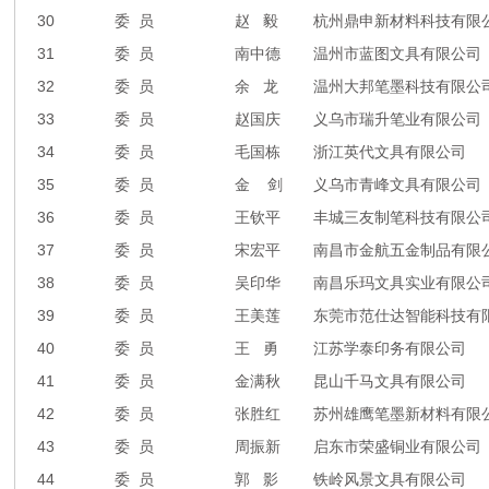
30
委 员
赵 毅
杭州鼎申新材料科技有限
31
委 员
南中德
温州市蓝图文具有限公司
32
委 员
余 龙
温州大邦笔墨科技有限公
33
委 员
赵国庆
义乌市瑞升笔业有限公司
34
委 员
毛国栋
浙江英代文具有限公司
35
委 员
金 剑
义乌市青峰文具有限公司
36
委 员
王钦平
丰城三友制笔科技有限公
37
委 员
宋宏平
南昌市金航五金制品有限
38
委 员
吴印华
南昌乐玛文具实业有限公
39
委 员
王美莲
东莞市范仕达智能科技有
40
委 员
王 勇
江苏学泰印务有限公司
41
委 员
金满秋
昆山千马文具有限公司
42
委 员
张胜红
苏州雄鹰笔墨新材料有限
43
委 员
周振新
启东市荣盛铜业有限公司
44
委 员
郭 影
铁岭风景文具有限公司