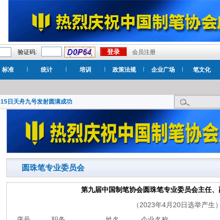
验证码:
会员注册
标准
统计
培训
政策法规
企业广场
笔文化
月15日天舟九号发射圆满成功
圆珠笔专业委员会
第九届中国制笔协会圆珠笔专业委员会主任、
（
2023
年4
月
20
日
选举产生
序号
职务
姓名
企业名称