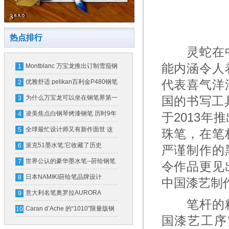
热点排行
灵蛇在中
能内涵令人
Montblanc 万宝龙推出订制雪茄钢
1
笔(图)
代表喜气洋
优雅舒适 pelikan百利金P480钢笔
2
为什么万宝龙可以坐在钢笔界第一
国的书写工
3
把交椅上？
凌美焦点白钢琴烤漆钢笔 历时9年
4
于2013
设计完成
全球最忙设计师又有新作面世 这
5
珠笔，在笔
次是万宝龙钢笔
派克51墨水笔:它收藏了历史
6
严谨制作的
世界公认的豪华墨水笔--莳绘钢笔
7
令作品更见
日本NAMIKI莳绘笔品牌设计
8
中国漆艺制
意大利名笔奥罗拉AURORA
9
笔杆的精
Caran d’Ache 的“1010”限量版钢
10
国漆艺工序
笔