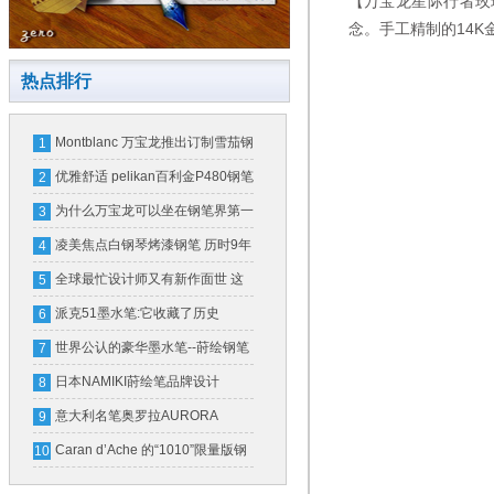
【万宝龙星际行者玫
念。手工精制的14
热点排行
Montblanc 万宝龙推出订制雪茄钢
1
笔(图)
优雅舒适 pelikan百利金P480钢笔
2
为什么万宝龙可以坐在钢笔界第一
3
把交椅上？
凌美焦点白钢琴烤漆钢笔 历时9年
4
设计完成
全球最忙设计师又有新作面世 这
5
次是万宝龙钢笔
派克51墨水笔:它收藏了历史
6
世界公认的豪华墨水笔--莳绘钢笔
7
日本NAMIKI莳绘笔品牌设计
8
意大利名笔奥罗拉AURORA
9
Caran d’Ache 的“1010”限量版钢
10
笔