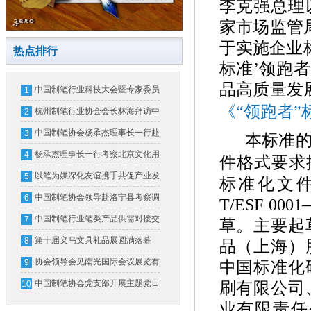
李克强总理
家市场监管
于实施企业
热点排行
标准
’
领跑者
品高质量发
中国制笔行业科技大会暨专家委员
1
《“领跑者”
会换届大会在北京隆重召开
杭州制笔行业协会会长林海拜访中
2
国制笔协会
中国制笔协会杨承杰理事长一行赴
3
本标准
横琴粤澳深度合作区和广东省文化
杨承杰理事长一行考察北京文化用
4
件格式要求
用品行业协会考察交流
品行业协会并开展座谈交流
以笔为媒深化友谊携手共促产业发
5
标准化文
展
中国制笔协会领导赴洛宁县考察调
6
T/ESF 000
研
中国制笔行业笔类产品供需对接交
7
草。主要起
流会在义乌成功举办
第十届义乌文具礼品展圆满落幕
8
品（上海）
首届制笔文具工业展全新亮相
协会领导会见南光国际会议展览有
9
中国标准化
限公司领导一行
中国制笔协会党支部开展主题党日
刷有限公司
10
活动
业有限责任