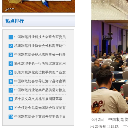
热点排行
中国制笔行业科技大会暨专家委员
1
会换届大会在北京隆重召开
杭州制笔行业协会会长林海拜访中
2
国制笔协会
中国制笔协会杨承杰理事长一行赴
3
横琴粤澳深度合作区和广东省文化
杨承杰理事长一行考察北京文化用
4
用品行业协会考察交流
品行业协会并开展座谈交流
以笔为媒深化友谊携手共促产业发
5
展
中国制笔协会领导赴洛宁县考察调
6
研
中国制笔行业笔类产品供需对接交
7
流会在义乌成功举办
第十届义乌文具礼品展圆满落幕
8
首届制笔文具工业展全新亮相
协会领导会见南光国际会议展览有
9
限公司领导一行
中国制笔协会党支部开展主题党日
10
6月2日，中国制笔
活动
出席活动并讲话。工