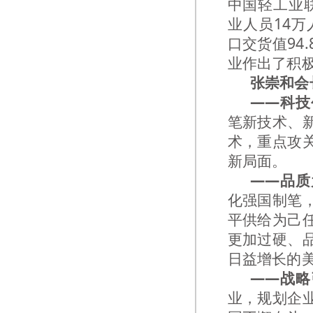
中国轻工业联
业人员14万
口交货值94
业作出了积
张崇和会
——科技
笔新技术、
术，重点攻
新局面。
——品质
化强国制笔
平供给为己
更加过硬、
日益增长的
——战略
业，规划企