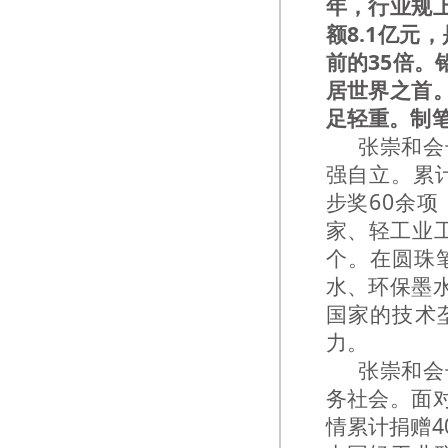
年，行业规上
额8.1亿元
前的35倍
居世界之首
足轻重。制
张崇和会
强自立。累
步奖60余
家、轻工业
个。在圆珠
水、环保墨
国家的技术
力。
张崇和会
务社会。面
情累计捐赠4