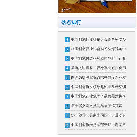
热点排行
中国制笔行业科技大会暨专家委员
1
会换届大会在北京隆重召开
杭州制笔行业协会会长林海拜访中
2
国制笔协会
中国制笔协会杨承杰理事长一行赴
3
横琴粤澳深度合作区和广东省文化
杨承杰理事长一行考察北京文化用
4
用品行业协会考察交流
品行业协会并开展座谈交流
以笔为媒深化友谊携手共促产业发
5
展
中国制笔协会领导赴洛宁县考察调
6
研
中国制笔行业笔类产品供需对接交
7
流会在义乌成功举办
第十届义乌文具礼品展圆满落幕
8
首届制笔文具工业展全新亮相
协会领导会见南光国际会议展览有
9
限公司领导一行
中国制笔协会党支部开展主题党日
10
活动