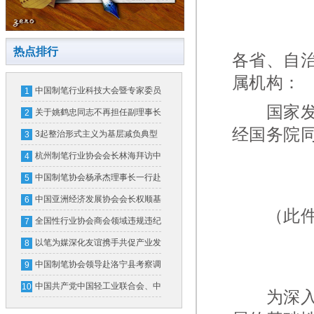
热点排行
各省、自
属机构：
中国制笔行业科技大会暨专家委员
1
国家发展
会换届大会在北京隆重召开
关于姚鹤忠同志不再担任副理事长
2
经国务院
的公告
3起整治形式主义为基层减负典型
3
问题，公开通报！
杭州制笔行业协会会长林海拜访中
4
国制笔协会
中国制笔协会杨承杰理事长一行赴
5
横琴粤澳深度合作区和广东省文化
中国亚洲经济发展协会会长权顺基
6
（此件
用品行业协会考察交流
接受纪律审查和监察调查
全国性行业协会商会领域违规违纪
7
违法典型案例
以笔为媒深化友谊携手共促产业发
8
展
中国制笔协会领导赴洛宁县考察调
9
研
中国共产党中国轻工业联合会、中
10
为深入实
华全国手工业合作总社第五次代表