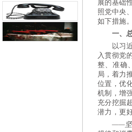
展的基础
大会在京召开
照党中央
如下措施
一、
以习近平
入贯彻党
整、准确
局，着力
位置，优
机制，增
充分挖掘
潜力，更
——