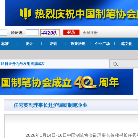
验证码:
会员注册
标准
统计
培训
政策法规
企业广场
笔文化
月15日天舟九号发射圆满成功
任秀英副理事长赴沪调研制笔企业
2026年1月14日-16日中国制笔协会副理事长兼秘书长任