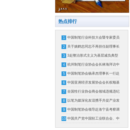
热点排行
中国制笔行业科技大会暨专家委员
1
会换届大会在北京隆重召开
关于姚鹤忠同志不再担任副理事长
2
的公告
3起整治形式主义为基层减负典型
3
问题，公开通报！
杭州制笔行业协会会长林海拜访中
4
国制笔协会
中国制笔协会杨承杰理事长一行赴
5
横琴粤澳深度合作区和广东省文化
中国亚洲经济发展协会会长权顺基
6
用品行业协会考察交流
接受纪律审查和监察调查
全国性行业协会商会领域违规违纪
7
违法典型案例
以笔为媒深化友谊携手共促产业发
8
展
中国制笔协会领导赴洛宁县考察调
9
研
中国共产党中国轻工业联合会、中
10
华全国手工业合作总社第五次代表