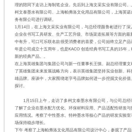
理的陪同下走访上海制笔企业。先后到上海文采实业有限公司、
柯文泰墨水有限公司、上海帕弗洛文化用品有限公司，上海英诺
务有限公司进行调研。
1月14日，在上海文采实业有限公司，与总经理颜鲁彬进行了
企业在书写工具研发、生产工艺升级、市场渠道拓展等方面的最新
中有升，可口可乐联名款很受消费者的喜爱，公司始终立足产品
年是公司成立十五周年，也是KACO 创造经典书写工具的15年，
新的经典产品。。
在上海英雄集团与集团公司与新一任董事长王慎、副总经理董文
了英雄集团未来发展战略方向，表示英雄集团坚持实业创新、科
雄品牌。座谈中，大家围绕老字号品牌如何进一步挖掘文化价值
探讨。
1月15日上午，走访了多柯文泰墨水有限公司，与公司总经
了解了企业在墨水配方优化、环保材料应用、产品适配性研发与
应用情况。考察了中性墨水、特种墨水等核心产品的研发实验室
场保持稳步增长。
下午 考察了上海帕弗洛文化用品有限公司设计中心，参观了产