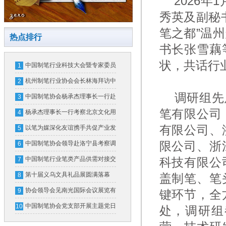
2026年1
秀英及副秘
笔之都”温
热点排行
书长张雪藕
状，共话行
中国制笔行业科技大会暨专家委员
1
会换届大会在北京隆重召开
杭州制笔行业协会会长林海拜访中
2
调研组先后
国制笔协会
中国制笔协会杨承杰理事长一行赴
3
笔有限公司
横琴粤澳深度合作区和广东省文化
杨承杰理事长一行考察北京文化用
4
用品行业协会考察交流
有限公司、
品行业协会并开展座谈交流
以笔为媒深化友谊携手共促产业发
5
展
限公司、浙
中国制笔协会领导赴洛宁县考察调
6
研
中国制笔行业笔类产品供需对接交
科技有限公
7
流会在义乌成功举办
第十届义乌文具礼品展圆满落幕
8
盖制笔、笔
首届制笔文具工业展全新亮相
协会领导会见南光国际会议展览有
9
键环节，全
限公司领导一行
中国制笔协会党支部开展主题党日
10
处，调研组
活动