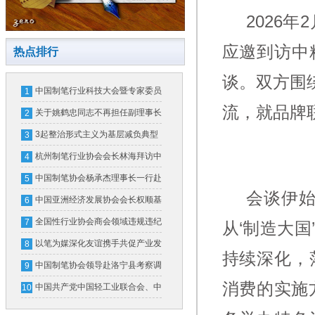
2026
应邀到访中
热点排行
谈。双方围
中国制笔行业科技大会暨专家委员
1
流，就品牌
会换届大会在北京隆重召开
关于姚鹤忠同志不再担任副理事长
2
的公告
3起整治形式主义为基层减负典型
3
问题，公开通报！
杭州制笔行业协会会长林海拜访中
4
国制笔协会
中国制笔协会杨承杰理事长一行赴
5
会谈伊始
横琴粤澳深度合作区和广东省文化
中国亚洲经济发展协会会长权顺基
6
用品行业协会考察交流
接受纪律审查和监察调查
全国性行业协会商会领域违规违纪
7
从‘制造大国
违法典型案例
以笔为媒深化友谊携手共促产业发
8
持续深化，
展
中国制笔协会领导赴洛宁县考察调
9
消费的实施
研
中国共产党中国轻工业联合会、中
10
华全国手工业合作总社第五次代表