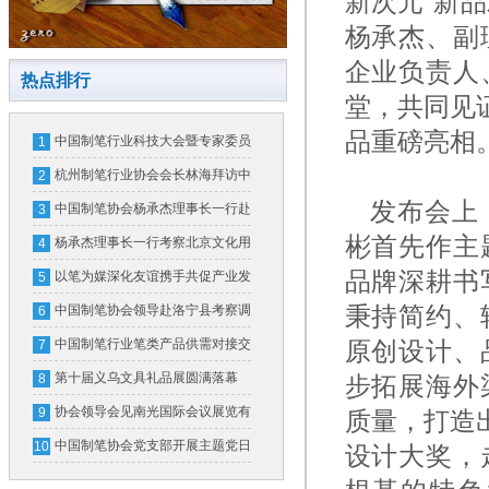
新次元”新
杨承杰、副
企业负责人
热点排行
堂，共同见
品重磅亮相
中国制笔行业科技大会暨专家委员
1
会换届大会在北京隆重召开
杭州制笔行业协会会长林海拜访中
2
发布会上，
国制笔协会
中国制笔协会杨承杰理事长一行赴
3
彬首先作主
横琴粤澳深度合作区和广东省文化
杨承杰理事长一行考察北京文化用
4
用品行业协会考察交流
品牌深耕书
品行业协会并开展座谈交流
以笔为媒深化友谊携手共促产业发
5
展
秉持简约、
中国制笔协会领导赴洛宁县考察调
6
研
中国制笔行业笔类产品供需对接交
原创设计、
7
流会在义乌成功举办
第十届义乌文具礼品展圆满落幕
8
步拓展海外
首届制笔文具工业展全新亮相
协会领导会见南光国际会议展览有
9
质量，打造
限公司领导一行
中国制笔协会党支部开展主题党日
10
设计大奖，
活动