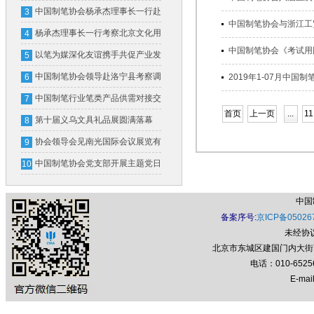
国制笔协会
中国制笔协会杨承杰理事长一行赴
3
中国制笔协会与浙江工贸职
横琴粤澳深度合作区和广东省文化
杨承杰理事长一行考察北京文化用
4
中国制笔协会《考试用圆
用品行业协会考察交流
品行业协会并开展座谈交流
以笔为媒深化友谊携手共促产业发
5
展
中国制笔协会领导赴洛宁县考察调
6
2019年1-07月中国制笔
研
中国制笔行业笔类产品供需对接交
7
首页
上一页
...
11
流会在义乌成功举办
第十届义乌文具礼品展圆满落幕
8
首届制笔文具工业展全新亮相
协会领导会见南光国际会议展览有
9
限公司领导一行
中国制笔协会党支部开展主题党日
10
活动
中国
备案序号:
京ICP备05026
未经协
北京市东城区建国门内大街7号
电话：010-652
E-mail