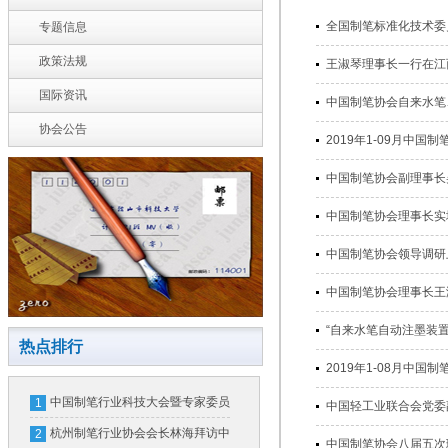
全国制笔标准化技术委员会
专题信息
政策法规
王淑琴理事长一行在江西南昌
国际资讯
中国制笔协会自来水笔、记
协会公告
2019年1-09月中国制笔
中国制笔协会副理事长吴少
中国制笔协会理事长实地考
中国制笔协会领导调研上海
中国制笔协会理事长王淑琴
“自来水笔自动注墨装置研
热点排行
2019年1-08月中国制笔
中国制笔行业科技大会暨专家委员
1
中国轻工业联合会党委副
会换届大会在北京隆重召开
杭州制笔行业协会会长林海拜访中
2
中国制笔协会八届五次理事