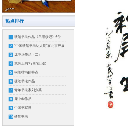
热点排行
硬笔书法作品《岳阳楼记》6份
1
“中国硬笔书法达人周”在北京开展
2
庞中华作品（二）
3
笔尖上的“行者”(组图)
4
钢笔楷书的特点
5
硬笔书法作品
6
青年书法家刘少英
7
庞中华作品
8
中国书写日
9
硬笔书法
10