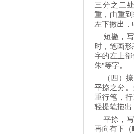
三分之二
重，由重到
左下撇出，
短撇，写
时，笔画形
字的左上部
朱”等字。
（四）捺 
平捺之分。
重行笔，行
轻提笔拖出
平捺，写
再向有下（