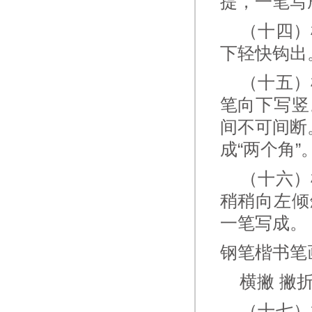
提，一笔写
（十四）横
下轻快钩出
（十五）横
笔向下写竖
间不可间断
成“两个角”
（十六）横
稍稍向左倾
一笔写成。
钢笔楷书笔
横撇 撇折
（十七）横