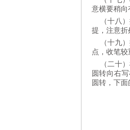
意横要稍向
（十八）撇
提，注意折
（十九）撇
点，收笔较
（二十）横
圆转向右写
圆转，下面