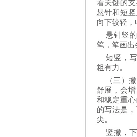
着关键的支
悬针和短竖
向下较轻，
悬针竖的
笔，笔画出
短竖，写
粗有力。
（三）撇 
舒展，会增
和稳定重心
的写法是，
尖。
竖撇，下