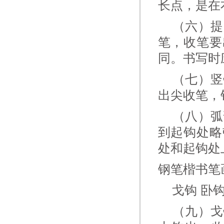
长点，是在
（六）提 
笔，收笔要
同。书写时
（七）竖钩
出尖收笔，
（八）弧弯
到起钩处略
处和起钩处
钢笔楷书笔
戈钩 卧钩
（九）戈钩