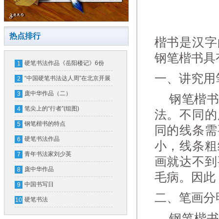
热点排行
楷书是汉字
钢笔楷书具
硬笔书法作品《岳阳楼记》6份
1
一、讲究用
“中国硬笔书法达人周”在北京开展
2
庞中华作品（二）
3
钢笔楷书
笔尖上的“行者”(组图)
4
法。不同的
钢笔楷书的特点
5
同的线条需
硬笔书法作品
6
小，线条粗
青年书法家刘少英
7
画就达不到
庞中华作品
8
毛病。因此
中国书写日
9
二、笔画分
硬笔书法
10
钢笔楷书