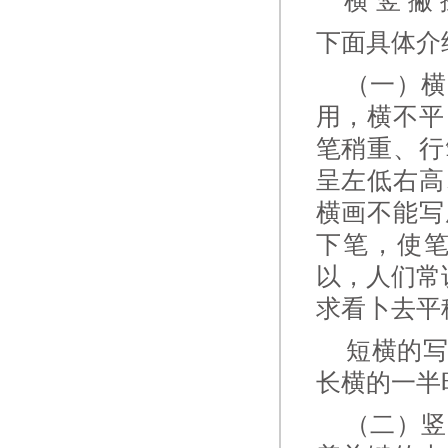
横 竖 撇 
下面具体介
（一）横 
用，横不平
笔稍重、行
呈左低右高
横画不能写
下笔，使
以，人们常
求看卜去平
短横的写
长横的一半
（二）竖 