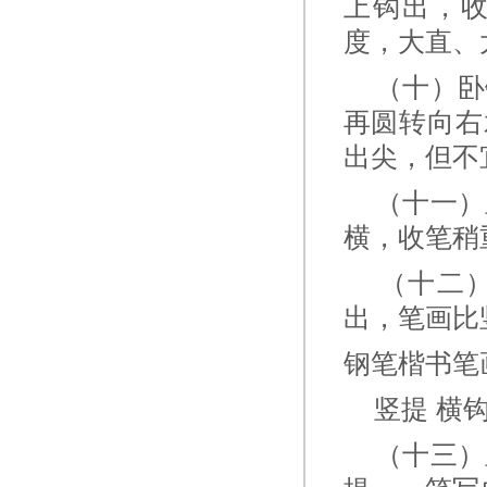
上钩出，
度，大直、
（十）卧钩
再圆转向右
出尖，但不
（十一）竖
横，收笔稍
（十二）
出，笔画比
钢笔楷书笔
竖提 横钩
（十三）竖