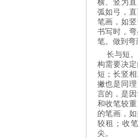
横、竖为直
弧如弓，直
笔画，如竖
书写时，弯
笔。做到弯
长与短。
构需要决定
短；长竖相
撇也是同理
言的，是因
和收笔较重
的笔画，如
较租；收
尖。