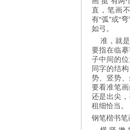
画“挺”有
直，笔画
有“弧”或
如弓。
准，就是
要指在临摹
子中间的位
同字的结构
势、竖势、
要看准笔画
还是出尖，
租细恰当。
钢笔楷书笔